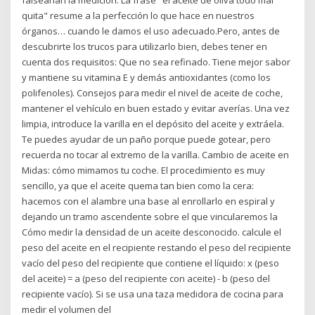
falsearían la medición. La frase "el aceite de oliva todo mal
quita" resume a la perfección lo que hace en nuestros
órganos… cuando le damos el uso adecuado.Pero, antes de
descubrirte los trucos para utilizarlo bien, debes tener en
cuenta dos requisitos: Que no sea refinado. Tiene mejor sabor
y mantiene su vitamina E y demás antioxidantes (como los
polifenoles). Consejos para medir el nivel de aceite de coche,
mantener el vehículo en buen estado y evitar averías. Una vez
limpia, introduce la varilla en el depósito del aceite y extráela.
Te puedes ayudar de un paño porque puede gotear, pero
recuerda no tocar al extremo de la varilla. Cambio de aceite en
Midas: cómo mimamos tu coche. El procedimiento es muy
sencillo, ya que el aceite quema tan bien como la cera:
hacemos con el alambre una base al enrollarlo en espiral y
dejando un tramo ascendente sobre el que vincularemos la
Cómo medir la densidad de un aceite desconocido. calcule el
peso del aceite en el recipiente restando el peso del recipiente
vacío del peso del recipiente que contiene el líquido: x (peso
del aceite) = a (peso del recipiente con aceite) - b (peso del
recipiente vacío). Si se usa una taza medidora de cocina para
medir el volumen del