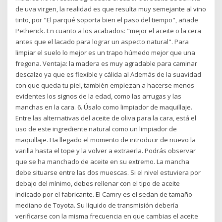
de uva virgen, la realidad es que resulta muy semejante al vino
tinto, por "El parqué soporta bien el paso del tiempo", añade
Petherick. En cuanto a los acabados: "mejor el aceite o la cera
antes que el lacado para lograr un aspecto natural". Para
limpiar el suelo lo mejor es un trapo húmedo mejor que una
fregona. Ventaja: la madera es muy agradable para caminar
descalzo ya que es flexible y cálida al Además de la suavidad
con que queda tu piel, también empiezan a hacerse menos
evidentes los signos de la edad, como las arrugas y las
manchas en la cara. 6. Úsalo como limpiador de maquillaje.
Entre las alternativas del aceite de oliva para la cara, está el
uso de este ingrediente natural como un limpiador de
maquillaje. Ha llegado el momento de introducir de nuevo la
varilla hasta el tope y la volver a extraerla. Podrás observar
que se ha manchado de aceite en su extremo. La mancha
debe situarse entre las dos muescas. Si el nivel estuviera por
debajo del mínimo, debes rellenar con el tipo de aceite
indicado por el fabricante. El Camry es el sedan de tamaño
mediano de Toyota. Su líquido de transmisión debería
verificarse con la misma frecuencia en que cambias el aceite